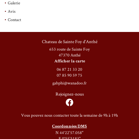
Galerie
Avis
Une question ?
Contact
En cochant cette case, vous consentez à recevoir nos propositions commerciales à l'adresse email
indiqué ci-dessus. Vous pouvez vous désinscrire à tout moment en utilisant
le formulaire de
désinscription
.
06 87 21 33 20
Chateau de Sainte Foy d'Anthé
653 route de Sainte Foy
Inscription
47370 Anthé
Afficher la carte
06 87 21 33 20
07 85 90 59 75
Rejoignez-nous 
Rejoignez-nous
Restez informé
Vous pouvez nous contacter toute la semaine de 9h à 19h
Coordonnées DMS
Inscription Infolettre
N 44°22'57.058"
E 0°55'5183"