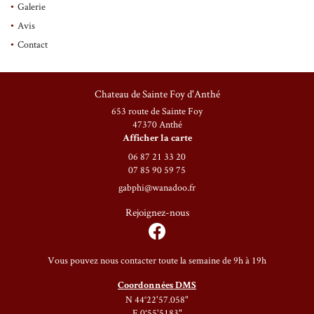
Galerie
Avis
Une question ?
Contact
En cochant cette case, vous consentez à recevoir nos propositions commerciales à l'adresse email
indiqué ci-dessus. Vous pouvez vous désinscrire à tout moment en utilisant
le formulaire de
désinscription
.
06 87 21 33 20
Chateau de Sainte Foy d'Anthé
653 route de Sainte Foy
Inscription
47370 Anthé
Afficher la carte
06 87 21 33 20
07 85 90 59 75
Rejoignez-nous 
Rejoignez-nous
Restez informé
Vous pouvez nous contacter toute la semaine de 9h à 19h
Coordonnées DMS
Inscription Infolettre
N 44°22'57.058"
E 0°55'5183"