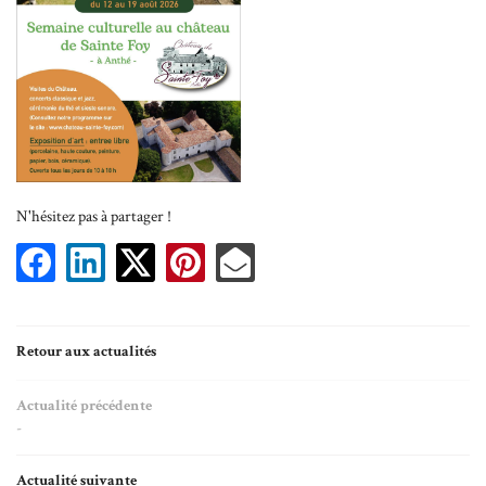
Accueil
Une question ?
Historique
N'hésitez pas à partager !
06 87 21 33 20
age & Réception
ementiel culturel
Retour aux actualités
Hébergements
Rejoignez-nous 
Actualité précédente
ments & Actualités
-
Galerie
Actualité suivante