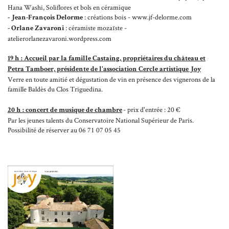
Hana Washi, Soliflores et bols en céramique
: créations bois - www.jf-delorme.com
- Jean-François Delorme
: céramiste mozaïste -
- Orlane Zavaroni
atelierorlanezavaroni.wordpress.com
En cochant cette case, vous consentez à recevoir nos propositions commerciales à l'adresse email
indiqué ci-dessus. Vous pouvez vous désinscrire à tout moment en utilisant
le formulaire de
désinscription
.
19 h : Accueil par la famille Castaing, propriétaires du château et
Petra Tamboer, présidente de l'association Cercle artistique Joy
Verre en toute amitié et dégustation de vin en présence des vignerons de la
Inscription
famille Baldès du Clos Triguedina.
- prix d'entrée : 20 €
20 h : concert de musique de chambre
Par les jeunes talents du Conservatoire National Supérieur de Paris.
Possibilité de réserver au 06 71 07 05 45