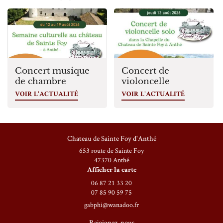
Avis
Inscription Infolettre
Contact
Concert musique
Concert de
de chambre
violoncelle
VOIR L'ACTUALITÉ
VOIR L'ACTUALITÉ
Chateau de Sainte Foy d'Anthé
653 route de Sainte Foy
47370 Anthé
Afficher la carte
06 87 21 33 20
07 85 90 59 75
Rejoignez-nous