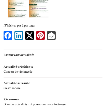
Accueil
N'hésitez pas à partager !
Une question ?
Historique
06 87 21 33 20
age & Réception
Retour aux actualités
ementiel culturel
Actualité précédente
Hébergements
Concert de violoncelle
Rejoignez-nous 
ments & Actualités
Actualité suivante
Sieste sonore
Galerie
Récemment
Restez informé
D'autres actualités qui pourraient vous intéresser