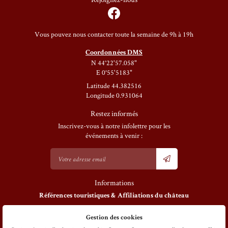
Vous pouvez nous contacter toute la semaine de 9h à 19h
Coordonnées DMS
N 44°22'57.058"
E 0°55'5183"
Latitude 44.382516
Longitude 0.931064
Restez informés
Inscrivez-vous à notre infolettre pour les
événements à venir :
Informations
Références touristiques
& Affiliations du château
Gestion des cookies
Mentions Légales