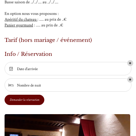
Basse saison de ../../.... au ../../....
28
En option nous vous proposons :
29
Apéritif du chateau
: ..... au prix de ..€
Panier gourmand
: ..... au prix de ..€
En cochant cette case, vous consentez à recevoir nos propositions commerciales à l'adresse email
30
indiqué ci-dessus. Vous pouvez vous désinscrire à tout moment en utilisant
le formulaire de
désinscription
.
Tarif (hors mariage / événement)
31
Inscription
1
Info / Réservation
2
Date d'arrivée

3
Nombre de nuit

4
5
Demander la réservation
6
7
8