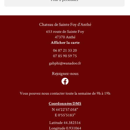
1
2
Chateau de Sainte Foy d'Anthé
3
653 route de Sainte Foy
4
47370 Anthé
Afficher la carte
5
06 87 21 33 20
07 85 90 59 75
6
Rejoignez-nous
Vous pouvez nous contacter toute la semaine de 9h à 19h
Coordonnées DMS
N 44°22'57.058"
E 0°55'5183"
Latitude 44.382516
Longitude 0.931064