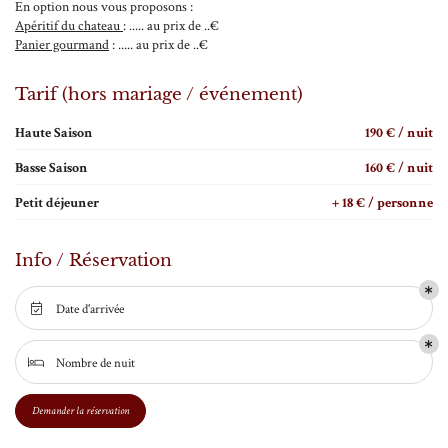
En option nous vous proposons :
28
Apéritif du chateau
: ..... au prix de ..€
Panier gourmand
: ..... au prix de ..€
29
En cochant cette case, vous consentez à recevoir nos propositions commerciales à l'adresse email
Tarif (hors mariage / événement)
30
indiqué ci-dessus. Vous pouvez vous désinscrire à tout moment en utilisant
le formulaire de
désinscription
.
Haute Saison
190 € / nuit
31
Inscription
Basse Saison
160 € / nuit
1
Petit déjeuner
+ 18 € / personne
2
3
Info / Réservation
4
Date d'arrivée

5
Nombre de nuit
6

7
Demander la réservation
8