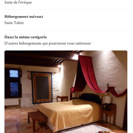
20
Suite de l'évêque
Hébergements
21
Rejoignez-nous 
Hébergement suivant
ments & Actualités
Suite Tahiti
22
23
Galerie
Dans la même catégorie
D'autres hébergements qui pourraient vous intéresser
24
Restez informé
Avis
25
Inscription Infolettre
Contact
26
27
28
29
30
31