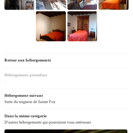
20
Historique
21
06 87 21 33 20
age & Réception
22
ementiel culturel
23
Hébergements
24
Rejoignez-nous 
25
ments & Actualités
Retour aux hébergements
26
Galerie
Hébergement précédent
27
-
Restez informé
Avis
28
Hébergement suivant
Inscription Infolettre
Suite du seigneur de Sainte Foy
29
Contact
30
Dans la même catégorie
D'autres hébergements qui pourraient vous intéresser
31