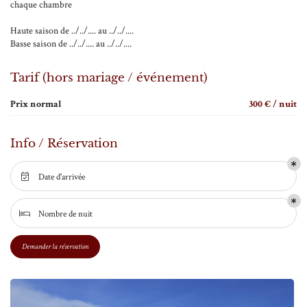
chaque chambre
28
Haute saison de ../../.... au ../../....
29
Basse saison de ../../.... au ../../....
En cochant cette case, vous consentez à recevoir nos propositions commerciales à l'adresse email
30
indiqué ci-dessus. Vous pouvez vous désinscrire à tout moment en utilisant
le formulaire de
Tarif (hors mariage / événement)
désinscription
.
31
Prix normal
300 € / nuit
Inscription
1
Info / Réservation
2
3
Date d'arrivée

4
Nombre de nuit

5
Demander la réservation
6
7
8