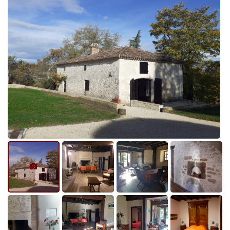
9
10
11
12
13
14
15
16
17
18
Accueil
19
Une question ?