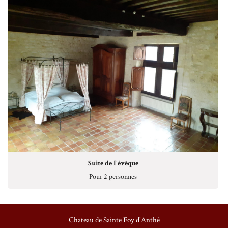
1
2
3
4
5
6
Suite de l'évêque
Pour 2 personnes
Chateau de Sainte Foy d'Anthé