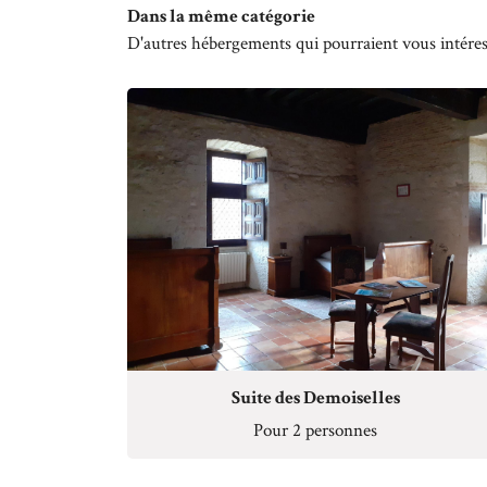
Dans la même catégorie
17
D'autres hébergements qui pourraient vous intéres
18
19
20
21
22
23
24
25
Suite des Demoiselles
Pour 2 personnes
26
27