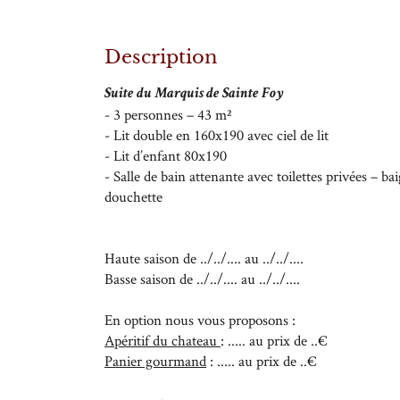
Recopier le code ci-contre

27
Rafraîchir le captcha

Description
28
Suite du Marquis de Sainte Foy
En cochant cette case, vous consentez à recevoir nos propositions commerciales à
29
email indiqué ci-dessus. Vous pouvez vous désinscrire à tout moment en utilisan
- 3 personnes – 43 m²
formulaire de désinscription
.
- Lit double en 160x190 avec ciel de lit
30
- Lit d’enfant 80x190
Inscription
- Salle de bain attenante avec toilettes privées – ba
31
douchette
1
2
Haute saison de ../../.... au ../../....
Basse saison de ../../.... au ../../....
3
En option nous vous proposons :
4
Apéritif du chateau
: ..... au prix de ..€
Panier gourmand
: ..... au prix de ..€
5