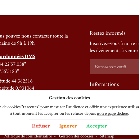
Restez informés
s pouvez nous contacter toute la
aine de 9h à 19h
Inscrivez-vous à notre i
les événements à venir :
ordonnées DMS
4°22'57.058"
°55'5183"
itude 44.382516
Informations
ngitude 0.931064
Références touristiqu
Gestion des cookies
& Affiliations du châ
ion de cookies "traceurs" pour mesurer l'audience et offrir une experience util
à tout moment les accepter ou les refuser depuis
notre page dédiée
.
Refuser
Ignorer
Accepter
Politique de confidentialité
Gestion des cookies
Sitemap