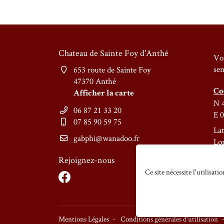
28
29
Chateau de Sainte Foy d'Anthé
Vou
30
sem
653 route de Sainte Foy
47370 Anthé
31
Co
Afficher la carte
1
N 4
06 87 21 33 20
E 0
07 85 90 59 75
2
Lat
Lo
3
Rejoignez-nous
4
Ce site nécessite l'utilisat
5
6
Mentions Légales
Conditions générales d'utilisation