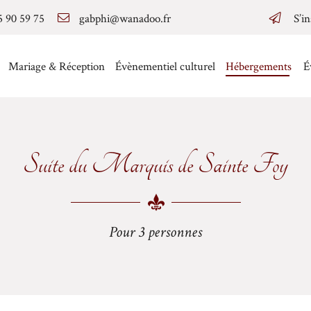
5 90 59 75
S’in
Mariage & Réception
Évènementiel culturel
Hébergements
É
rozes
n 1776
Suite du Marquis de Sainte Foy
ne d'Agenais tous deux classés plus beaux
Pour 3 personnes