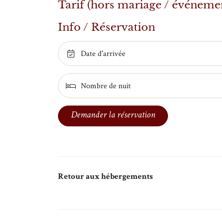
Tarif (hors mariage / événeme
6
7
Info / Réservation
8
Date d'arrivée

9
Nombre de nuit

10
11
Demander la réservation
12
13
14
Retour aux hébergements
15
16