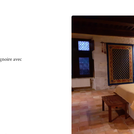
 l'adresse
t
le
ignoire avec